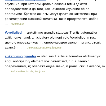
обучения, при котором краткие основы темы даются
преподавателем до того, как начнется изучение её по
программе. Краткие основы могут даваться как тезисы при
рассмотрении смежной тематики, так и представлять собой…
…
Википедия
Voreilglied
— ankstinimo grandis statusas T sritis automatika
atitikmenys: angl. anticipatory element vok. Voreilglied, n rus.
звено с опережением, n; опережающее звено, n pranc. circuit
avancé, m …
Automatikos terminų žodynas
ankstinimo grandis
— statusas T sritis automatika atitikmenys:
angl. anticipatory element vok. Voreilglied, n rus. звено с
опережением, n; опережающее звено, n pranc. circuit avancé, m
…
Automatikos terminų žodynas