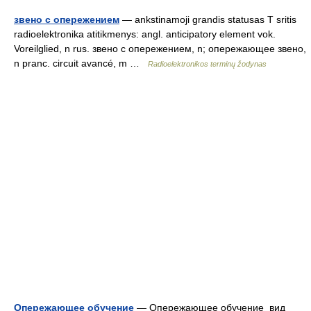
звено с опережением
— ankstinamoji grandis statusas T sritis
radioelektronika atitikmenys: angl. anticipatory element vok.
Voreilglied, n rus. звено с опережением, n; опережающее звено,
n pranc. circuit avancé, m …
Radioelektronikos terminų žodynas
Опережающее обучение
— Опережающее обучение вид