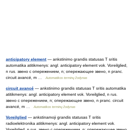
anticipatory element
— ankstinimo grandis statusas T sritis
automatika atitikmenys: angl. anticipatory element vok. Voreilglied,
n rus. звено с опережением, n; опережающее звено, n pranc.
circuit avancé, m …
Automatikos terminų žodynas
circuit avancé
— ankstinimo grandis statusas T sritis automatika
atitikmenys: angl. anticipatory element vok. Voreilglied, n rus.
звено с опережением, n; опережающее звено, n pranc. circuit
avancé, m …
Automatikos terminų žodynas
Voreilglied
— ankstinamoji grandis statusas T sritis
radioelektronika atitikmenys: angl. anticipatory element vok.
Voreilglied, n rus. звено с опережением, n; опережающее звено,