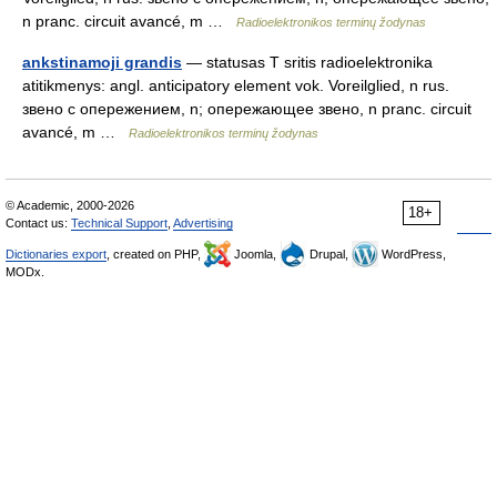
n pranc. circuit avancé, m …
Radioelektronikos terminų žodynas
ankstinamoji grandis
— statusas T sritis radioelektronika
atitikmenys: angl. anticipatory element vok. Voreilglied, n rus.
звено с опережением, n; опережающее звено, n pranc. circuit
avancé, m …
Radioelektronikos terminų žodynas
© Academic, 2000-2026
18+
Contact us:
Technical Support
,
Advertising
Dictionaries export
, created on PHP,
Joomla,
Drupal,
WordPress,
MODx.