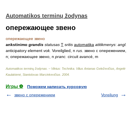
Automatikos terminų žodynas
опережающее звено
опережающее звено
ankstinimo
grandis
statusas
T
sritis
automatika
atitikmenys
:
angl.
anticipatory element
vok.
Voreilglied, n
rus.
звено с опережением,
n; опережающее звено, n
pranc.
circuit avancé, m
Automatikos terminų žodynas. – Vilnius: Technika
.
Vilius Antanas Geleževičius, Angelė
Kaulakienė, Stanislovas Marcinkevičius
.
2004
.
Игры ⚽
Поможем написать курсовую
звено с опережением
Voreilung