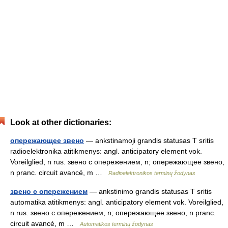
Look at other dictionaries:
опережающее звено
— ankstinamoji grandis statusas T sritis
radioelektronika atitikmenys: angl. anticipatory element vok.
Voreilglied, n rus. звено с опережением, n; опережающее звено,
n pranc. circuit avancé, m …
Radioelektronikos terminų žodynas
звено с опережением
— ankstinimo grandis statusas T sritis
automatika atitikmenys: angl. anticipatory element vok. Voreilglied,
n rus. звено с опережением, n; опережающее звено, n pranc.
circuit avancé, m …
Automatikos terminų žodynas